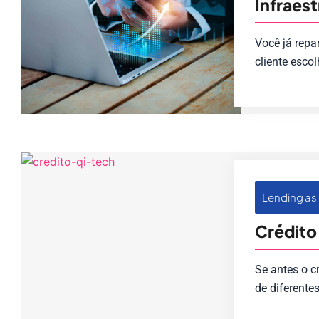
Infraes
Você já rep
cliente esco
Lending as 
Crédito
Se antes o c
de diferente