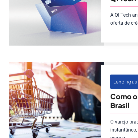
A QI Tech an
oferta de cr
Lending as 
Como o 
Brasil
O varejo bra
instantâneo,
corre o ...