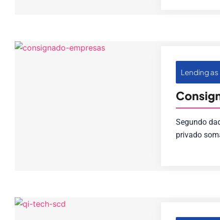
Lending as 
Consign
Segundo dado
privado som