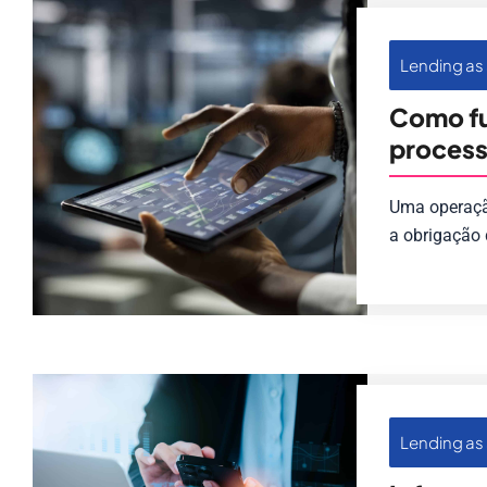
Lending as 
Como fu
proces
Uma operação
a obrigação 
Lending as 