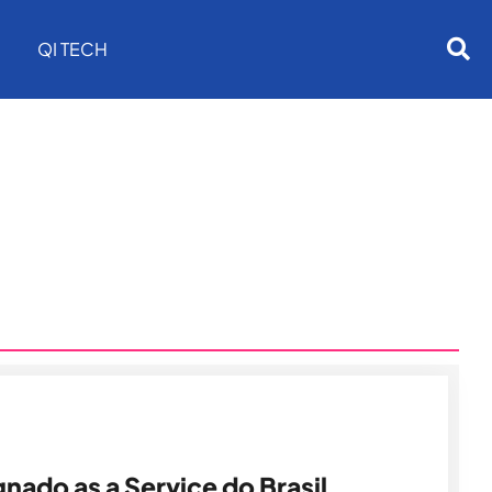
QI TECH
gnado as a Service do Brasil