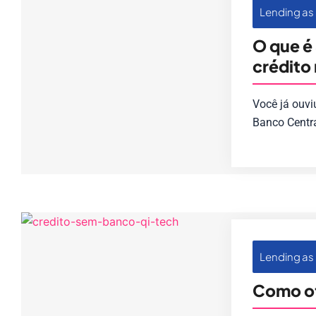
Lending as 
O que é
crédito 
Você já ouvi
Banco Centr
Lending as 
Como of