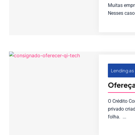
Muitas empr
Nesses casos
Lending as 
Ofereça
O Crédito C
privado cria
folha. ...