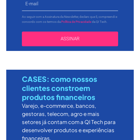
Ao seguir com a Assinatura da Newsletter, declaro que li, compreendi e
concordo com os termos da
Política de Privacidade
da QI Tech.
ASSINAR
CASES: como nossos
clientes constroem
produtos financeiros
Varejo, e-commerce, bancos,
gestoras, telecom, agro e mais
setores já contam com a QI Tech para
desenvolver produtos e experiências
financeiras.