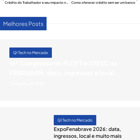
Crédito do Trabalhador e seu impacto no mercado financeiro
Como oferecer crédito sem ser um banco
Melhores Posts
QI Tech no Mercado
16º Congresso de PLDFT e GRISC da
FEBRABAN: data, ingressos e local
10 de julho de 2026
QI Tech no Mercado
ExpoFenabrave 2026: data,
ingressos, local e muito mais