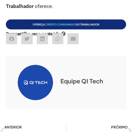
Trabalhador
oferece.
Compartilhe esse conteúdo 😃
Equipe QI Tech
Anterior
ANTERIOR
PRÓXIMO