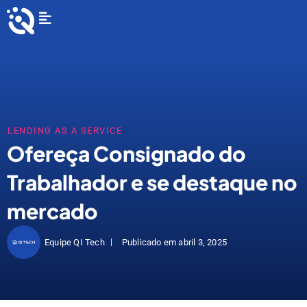
Ir
Flyout
para
Menu
o
conteúdo
LENDING AS A SERVICE
Ofereça Consignado do
Trabalhador e se destaque no
mercado
Equipe QI Tech
Publicado em
abril 3, 2025