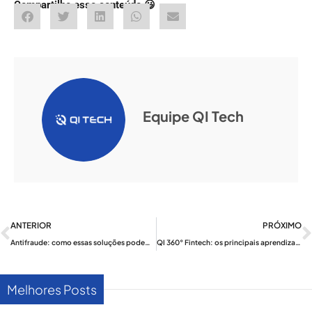
Compartilhe esse conteúdo 😃
Equipe QI Tech
Anterior
ANTERIOR
PRÓXIMO
Antifraude: como essas soluções podem proteger a sua empresa
QI 360° Fintech: os principais aprendizados sobre crédito, infraestrutura e inovação
Melhores Posts