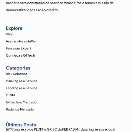
bancária para construção de serviços financeiros e temos a missão de
democratizar o acesso ao crédito.
Explore
Blog
Assine a Newsletter
Fale com Expert
Conheça a QI Tech
Categorias
Risk Solutions
Banking as a Service
Lending as a Service
DTVM
QI Tech no Mercado
Radar de Mercado
Últimos Posts
16º Congresso de PLDFT e GRISC da FEBRABAN: data, ingressos e local