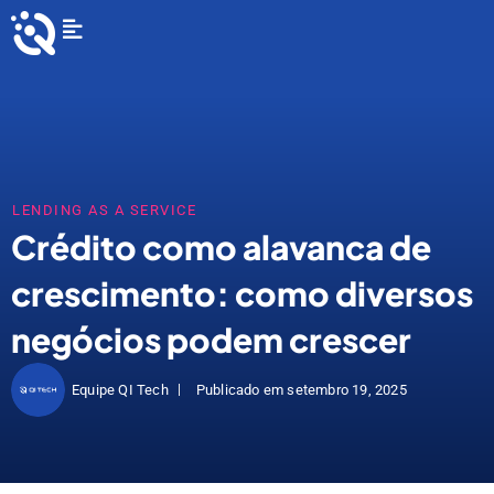
Ir
Flyout
para
Menu
o
conteúdo
LENDING AS A SERVICE
Crédito como alavanca de
crescimento: como diversos
negócios podem crescer
Equipe QI Tech
Publicado em
setembro 19, 2025