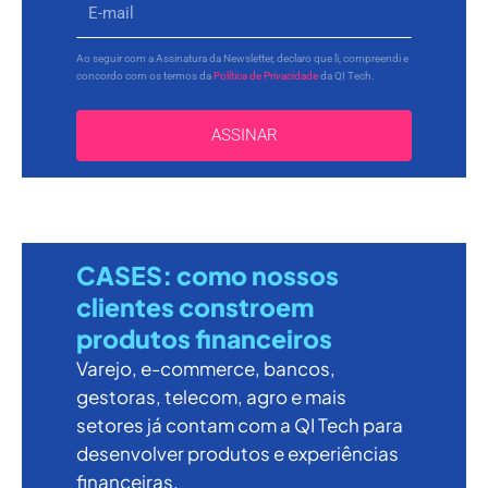
Ao seguir com a Assinatura da Newsletter, declaro que li, compreendi e
concordo com os termos da
Política de Privacidade
da QI Tech.
ASSINAR
CASES: como nossos
clientes constroem
produtos financeiros
Varejo, e-commerce, bancos,
gestoras, telecom, agro e mais
setores já contam com a QI Tech para
desenvolver produtos e experiências
financeiras.