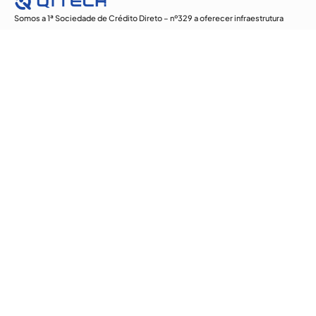
Somos a 1ª Sociedade de Crédito Direto – nº329 a oferecer infraestrutura
bancária para construção de serviços financeiros e temos a missão de
democratizar o acesso ao crédito.
Explore
Blog
Assine a Newsletter
Fale com Expert
Conheça a QI Tech
Categorias
Risk Solutions
Banking as a Service
Lending as a Service
DTVM
QI Tech no Mercado
Radar de Mercado