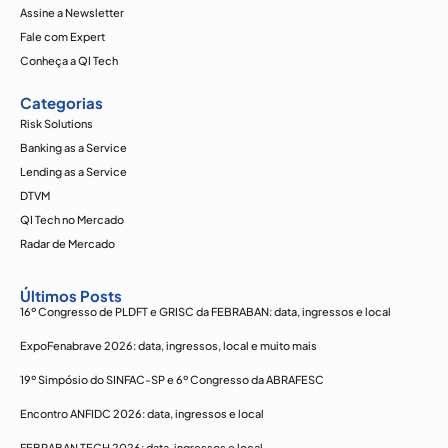
Assine a Newsletter
Fale com Expert
Conheça a QI Tech
Categorias
Risk Solutions
Banking as a Service
Lending as a Service
DTVM
QI Tech no Mercado
Radar de Mercado
Últimos Posts
16º Congresso de PLDFT e GRISC da FEBRABAN: data, ingressos e local
ExpoFenabrave 2026: data, ingressos, local e muito mais
19º Simpósio do SINFAC-SP e 6º Congresso da ABRAFESC
Encontro ANFIDC 2026: data, ingressos e local
FEBRABAN TECH 2026: data, ingressos e local