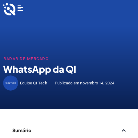
Ir
Flyout
para
Menu
o
conteúdo
RADAR DE MERCADO
WhatsApp da QI
Equipe QI Tech
Publicado em
novembro 14, 2024
Sumário