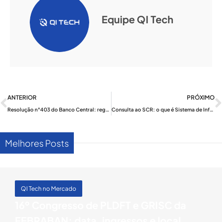
Equipe QI Tech
Anterior
ANTERIOR
PRÓXIMO
Resolução n°403 do Banco Central: regras para o Pix com Device
Consulta ao SCR: o que é Sistema de Informações de Crédito
Melhores Posts
QI Tech no Mercado
16º Congresso de PLDFT e GRISC da
FEBRABAN: data, ingressos e local