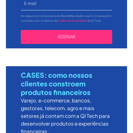
Ao seguir com a Assinatura da Newsletter, declaro que li, compreendi e
concordo com os termos da
Política de Privacidade
da QI Tech.
ASSINAR
CASES: como nossos
clientes constroem
produtos financeiros
Varejo, e-commerce, bancos,
gestoras, telecom, agro e mais
setores já contam com a QI Tech para
desenvolver produtos e experiências
financeiras.