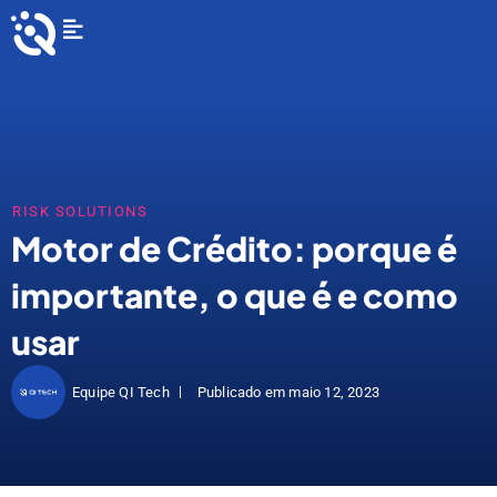
Ir
Flyout
para
Menu
o
conteúdo
RISK SOLUTIONS
Motor de Crédito: porque é
importante, o que é e como
usar
Equipe QI Tech
Publicado em
maio 12, 2023