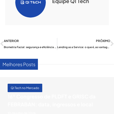
Equipe QI Tech
Anterior
ANTERIOR
PRÓXIMO
Biometria Facial: segurança e eficiência na identificação de usuários
Lending as a Service: o que é, as vantagens e como funciona
Melhores Posts
QI Tech no Mercado
16º Congresso de PLDFT e GRISC da
FEBRABAN: data, ingressos e local
10 de julho de 2026