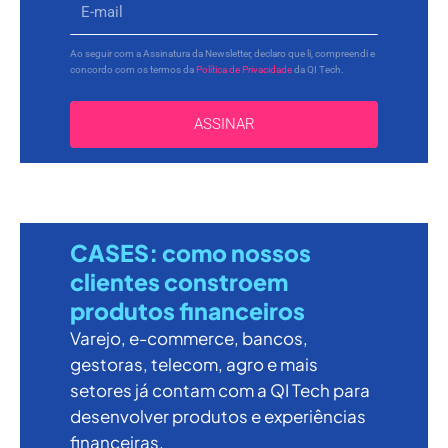
Ao seguir com a Assinatura da Newsletter, declaro que li, compreendi e
concordo com os termos da
Política de Privacidade
da QI Tech.
ASSINAR
CASES: como nossos
clientes constroem
produtos financeiros
Varejo, e-commerce, bancos,
gestoras, telecom, agro e mais
setores já contam com a QI Tech para
desenvolver produtos e experiências
financeiras.