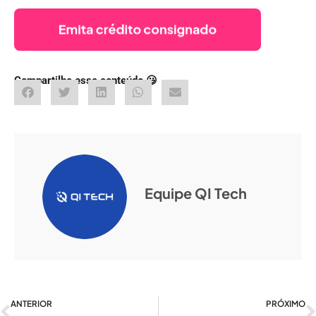
Compartilhe esse conteúdo 😃
Equipe QI Tech
Anterior
ANTERIOR
PRÓXIMO