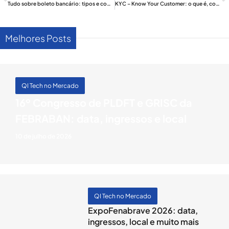
Tudo sobre boleto bancário: tipos e como emitir
KYC – Know Your Customer: o que é, como funciona e por que é importante para a sua empresa
Melhores Posts
QI Tech no Mercado
16º Congresso de PLDFT e GRISC da
FEBRABAN: data, ingressos e local
10 de julho de 2026
QI Tech no Mercado
ExpoFenabrave 2026: data,
ingressos, local e muito mais