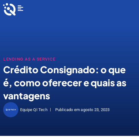
Ir
Flyout
para
Menu
o
conteúdo
LENDING AS A SERVICE
Crédito Consignado: o que
é, como oferecer e quais as
vantagens
Equipe QI Tech
Publicado em
agosto 23, 2023