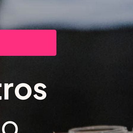
tros
do