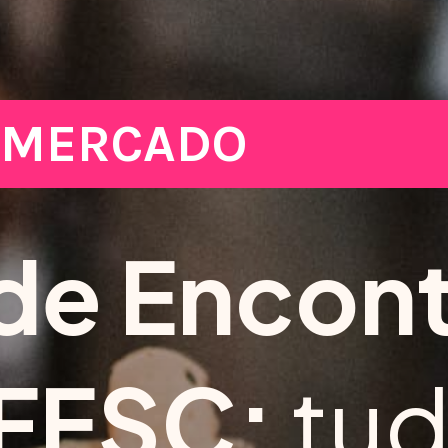
MERCADO
 de Encon
FESC:
tu